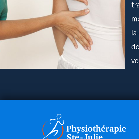
tr
mo
la
do
vo